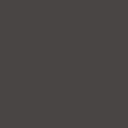
behör & Mehr
Druck- und Bautips
Kunden & Galerie