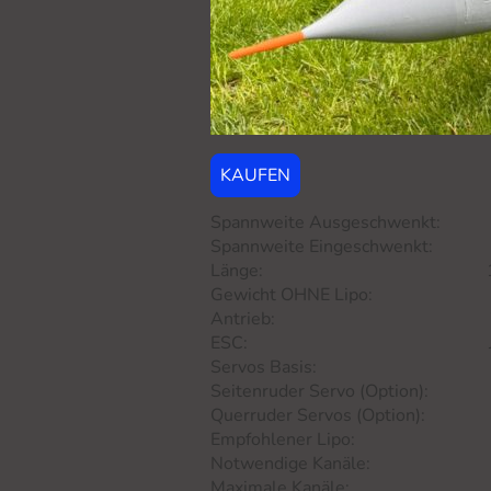
KAUFEN
Spannweite Ausgeschwenkt: 
Spannweite Eingeschwenkt: 
Länge: 1.158mm 
Gewicht OHNE Lipo: ab 1.4
Antrieb: 70mm EDF 
ESC: Je nach EDF
Servos Basis: 4x 21g Meta
Seitenruder Servo (Option): 1
Querruder Servos (Option): 2x 
Empfohlener Lipo: 6S
Notwendige Kanäle: 5 Querr
Maximale Kanäle: 