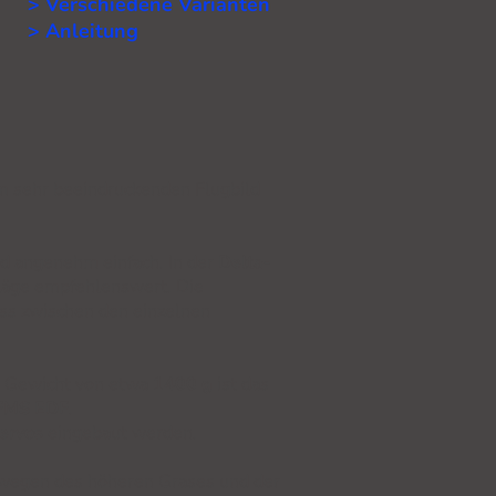
> Verschiedene Varianten
> Anleitung
m sehr beeindruckenden Flugbild
und angenehm einfach. In der
Delta-
läge empfehlenswert. Die
uss zwischen den einzelnen
m Gewicht von etwa
1400 g
ist das
 FMS EDF
.
ervos
eingebaut werden.
 wegen des höheren Grases und der