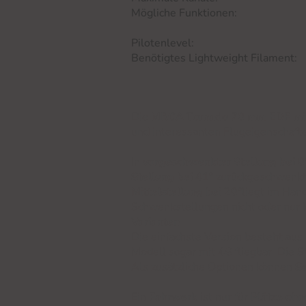
Mögliche Funktionen: Höhenru
Einziehfahrwerk (2x 2
Pilotenlevel: Erfahr
Benötigtes Lightweight Filament
Die
MRCA Tornado 70 mm EDF mit
und interessanten Flugeigenschaft
In
vorgeschwenkter Stellung bei 0
Stellung bei 41°
zurückgeschwenkte
Mittelstellung bei 20°
liegt im Han
Schwenkstellungen nicht oder nur
Varianten
Die einfachste Version besteht aus
Modell sogar mit
4S
fliegbar. Die 
Als zusätzliche Optionen können
Se
Ein
Fahrwerk
ist nur für
Plätze ohn