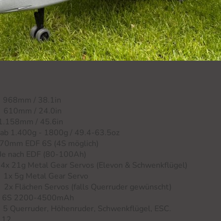
968mm / 38.1in
610mm / 24.0in
/ 45.6in
00g - 1800g / 49.4-63.5oz
6S (4S möglich)
 (80-100Ah)
l Gear Servos (Elevon & Schwenkflügel)
x 5g Metal Gear Servo
Flächen Servos (falls Querruder gewünscht)
 2200-4500mAh
uder, Höhenruder, Schwenkflügel, ESC.
12