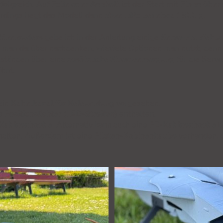
rfolgreich. Auf
Folie oder Asphalt
ist der Start mit
Flaps über
lerdings liegt das Modell dann
ohne LiPo bei etwa 1800 g
.
Höhenruders
gebe ich in der Anleitung einige
Servo-Empfehlu
man darüber nachdenken, wieviele Optionen man nutzt, denn 
ständen über eine
zusätzliche Stromversorgung
für die Serv
ähnt.
ein
Kabelkanal für Beleuchtung
vorgesehen.
 Positionslichter (LED-Streifen)
enthalten.
-Kabinenhaube
. Alternativ kann auch eine
PE-Kabinenhaube t
halten. Außerdem ist eine
Piloten-Kabinenhaube
vorhanden, d