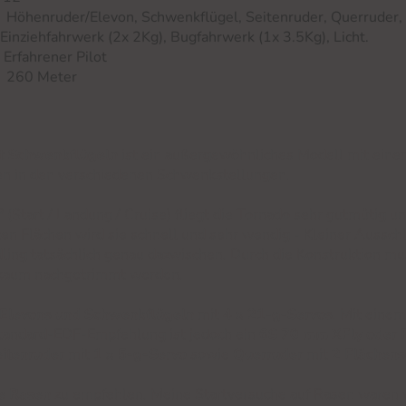
der/Elevon, Schwenkflügel, Seitenruder, Querruder,
Kg), Bugfahrwerk (1x 3.5Kg), Licht.
ener Pilot
: 260 Meter
 Schwenkflügeln
ist ein außergewöhnliches Modell mit eine
en in den verschiedenen Schwenkstellungen.
°
(Start / Landung / Cruise) fliegt die Tornado sehr gutmütig 
n Flächen wird sie schnell und sehr wendig - Kleiner Aussch
dling tatsächlich genau dazwischen. Durch die Konstruktion m
 kaum nachgetrimmt werden.
Elevons und Schwenkflügeln
mit
4 x 21-g-Servos
. Mit eine
Standard-EDF-Empfehlung ist jedoch ein
6S 70 mm XFly oder
itenruder
mit
1 x 5-g-Servo
sowie
Querruder
mit
2 Flächens
e Rasen
zu empfehlen. Meine Startversuche auf Rasen waren