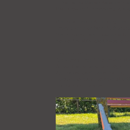
im Verhältnis kleinen Räder nicht e
Das
Fahrwerk funktioniert gut
, al
Durch die
direkte Anlenkung des 
Jittering
kommen kann. Auch sollte 
Gewicht
, und mann muss unter Um
hier der Vollständigkeit halber erw
Besonderheiten:
Am
Vertical Stab / Seitenruder
ist 
An den Flächen sind
Randbögen für
Zum Modell gehört eine
Standard
Tiefziehblock zum Drucken
ist ent
die Standard-Canopy
.