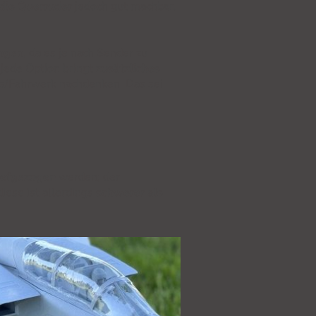
 die Querruder
jedoch gut machbar.
ngen
, da es je nach Sender zu
jede Option bringt
zusätzliches
os/Fahrwerk nachdenken. Das sei
iefgezogen
werden; der
iese ist allerdings
schwerer als