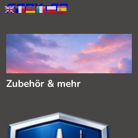
Zubehör & mehr