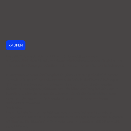
KAUFEN
Die
MRCA Tornado 70 mm EDF mit Schwenkflügeln
ist ein
außergewöhnliches Modell mit einem sehr beeindruckenden Flugbild und
interessanten Flugeigenschaften in den verschiedenen Schwenkstellungen.
In
vorgeschwenkter Stellung bei 0°
(Start / Landung / Cruise) fliegt die
Tornado sehr gutmütig und angenehm einfach. In der
Delta-Stellung bei
41°
zurückgeschwenkten Flächen wird sie schnell und sehr wendig -
Kleiner Ausschläge empfehlenswert. Die
Mittelstellung bei 20°
liegt im
Handling tatsächlich genau dazwischen. Durch die Konstruktion muss
zwischen den einzelnen Schwenkstellungen nicht oder nur kaum
nachgetrimmt werden.
Varianten
Die einfachste Version besteht aus
Elevons und Schwenkflügeln
mit
4 x
21-g-Servos
. Mit einem Gewicht von etwa
1400 g
ist das Modell sogar mit
4S
fliegbar. Die Standard-EDF-Empfehlung ist jedoch ein
6S 70 mm XFly
oder FMS EDF
.
Als zusätzliche Optionen können
Seitenruder
mit
1 x 5-g-Servo
sowie