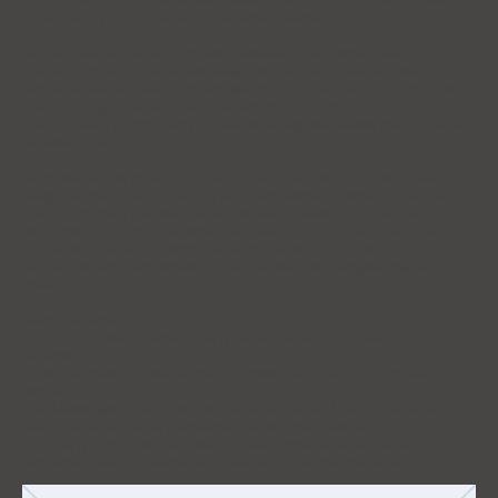
Querruder
mit
2 Flächenservos
eingebaut werden.
Ein
Fahrwerk
ist nur für
Plätze ohne Rasen
zu empfehlen. Meine
Startversuche auf Rasen waren wegen des höheren Grases und der im
Verhältnis kleinen Räder nicht erfolgreich. Auf
Folie oder Asphalt
ist der
Start mit
Flaps über die Querruder
jedoch gut machbar.
Das
Fahrwerk funktioniert gut
, allerdings liegt das Modell dann
ohne LiPo
bei etwa 1800 g
.
Durch die
direkte Anlenkung des Höhenruders
gebe ich in der Anleitung
einige
Servo-Empfehlungen
, da es je nach Sender zu
Jittering
kommen
kann. Auch sollte man darüber nachdenken, wieviele Optionen man nutzt,
denn jede Option bringt
zusätzliches Gewicht
, und mann muss unter
Umständen über eine
zusätzliche Stromversorgung
für die
Servos/Fahrwerk nachdenken. Das sei hier der Vollständigkeit halber
erwähnt.
Besonderheiten:
Am
Vertical Stab / Seitenruder
ist ein
Kabelkanal für Beleuchtung
vorgesehen.
An den Flächen sind
Randbögen für Positionslichter (LED-Streifen)
enthalten.
Zum Modell gehört eine
Standard-Kabinenhaube
. Alternativ kann auch
eine
PE-Kabinenhaube tiefgezogen
werden; der
Tiefziehblock zum
Drucken
ist enthalten. Außerdem ist eine
Piloten-Kabinenhaube
vorhanden, diese ist allerdings
schwerer als die Standard-Canopy
.